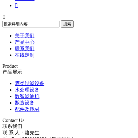


关于我们
产品中心
联系我们
在线定制
Product
产品展示
酒类过滤设备
水处理设备
数智滤油机
酿造设备
配件及耗材
Contact Us
联系我们
联 系 人：骆先生